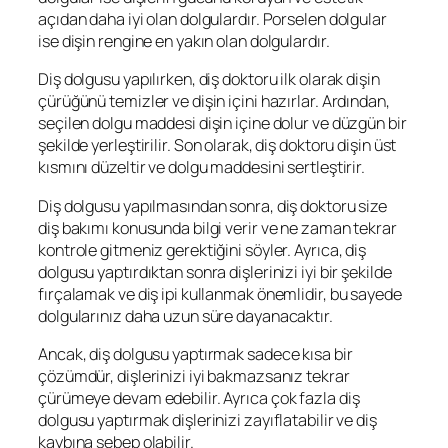
açıdan daha iyi olan dolgulardır. Porselen dolgular
ise dişin rengine en yakın olan dolgulardır.
Diş dolgusu yapılırken, diş doktoru ilk olarak dişin
çürüğünü temizler ve dişin içini hazırlar. Ardından,
seçilen dolgu maddesi dişin içine dolur ve düzgün bir
şekilde yerleştirilir. Son olarak, diş doktoru dişin üst
kısmını düzeltir ve dolgu maddesini sertleştirir.
Diş dolgusu yapılmasından sonra, diş doktoru size
diş bakımı konusunda bilgi verir ve ne zaman tekrar
kontrole gitmeniz gerektiğini söyler. Ayrıca, diş
dolgusu yaptırdıktan sonra dişlerinizi iyi bir şekilde
fırçalamak ve diş ipi kullanmak önemlidir, bu sayede
dolgularınız daha uzun süre dayanacaktır.
Ancak, diş dolgusu yaptırmak sadece kısa bir
çözümdür, dişlerinizi iyi bakmazsanız tekrar
çürümeye devam edebilir. Ayrıca çok fazla diş
dolgusu yaptırmak dişlerinizi zayıflatabilir ve diş
kaybına sebep olabilir.