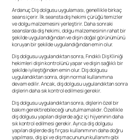
Ardanuç Diş dolgusu uygulaması, genellikle birkaç
seans içerir. İlk seansta diş hekimi çürüğü temizler
ve dolgu malzemesini yerleştirir. Daha sonraki
seanslarda diş hekimi, dolgu malzemesinin rahat bir
şekilde uygulandığından ve dişin doğal görünümünü
koruyan bir şekilde uygulandığından emin olur.
Diş dolgusu uygulandıktan sonra, Fındıklı Diş Kliniği
hekimleri dişin kontrolünü yapar ve dişin sağlıklı bir
şekilde iyileştiğinden emin olur. Diş dolgusu
uygulandıktan sonra, dişin normal kullanımına
devam edilir. Ancak, diş dolgusu uygulandıktan sonra
dişlerin daha sık kontrol edilmesi gerekir.
Diş dolgusu uygulandıktan sonra, dişlerin özel bir
bakım gerektirebileceği unutulmamalıdır. Özellikle
diş dolgusu yapılan dişlerde ağız içi hijyeninin daha
sık kontrol edilmesi gerekir. Ayrıca diş dolgusu
yapılan dişlerde diş fırçası kullanımının daha doğru
yapılması, diş ipi ve diş macununun kullanımı gibi