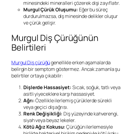
minesindeki mineralleri çözerek dişi zayıflatır.
Murgul
Çürük Oluşumu:
Eğer bu süreç
durdurulmazsa, diş minesinde delikler oluşur
ve çürük gelişir.
Murgul Diş Çürüğünün
Belirtileri
Murgul Diş çürüğü
genellikle erken aşamalarda
belirgin bir semptom göstermez. Ancak zamanla şu
belirtiler ortaya çıkabilir:
Dişlerde Hassasiyet:
Sıcak, soğuk, tatlı veya
asitli yiyeceklere karşı hassasiyet.
Ağrı:
Özellikle ilerlemiş çürüklerde sürekli
veya geçici diş ağrısı.
Renk Değişikliği:
Diş yüzeyinde kahverengi,
siyah veya beyaz lekeler.
Kötü Ağız Kokusu:
Çürüğün ilerlemesiyle
birlikte bakteriyel birikim nedeniyle kötü koku