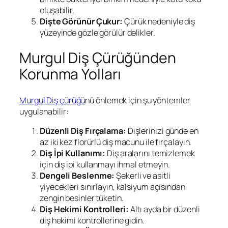
oluşabilir.
Dişte Görünür Çukur:
Çürük nedeniyle diş
yüzeyinde gözle görülür delikler.
Murgul Diş Çürüğünden
Korunma Yolları
Murgul Diş çürüğü
nü önlemek için şu yöntemler
uygulanabilir:
Düzenli Diş Fırçalama:
Dişlerinizi günde en
az iki kez florürlü diş macunu ile fırçalayın.
Diş İpi Kullanımı:
Diş aralarını temizlemek
için diş ipi kullanmayı ihmal etmeyin.
Dengeli Beslenme:
Şekerli ve asitli
yiyecekleri sınırlayın, kalsiyum açısından
zengin besinler tüketin.
Diş Hekimi Kontrolleri:
Altı ayda bir düzenli
diş hekimi kontrollerine gidin.