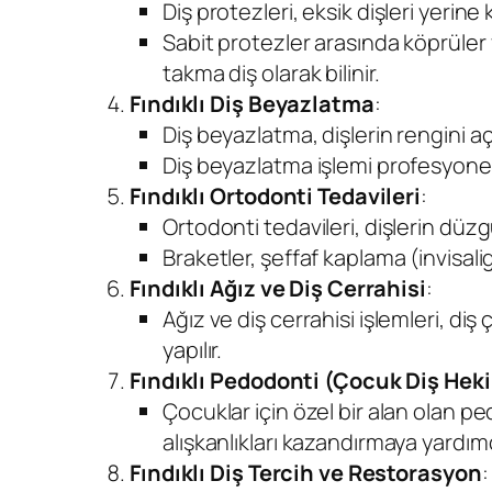
Diş protezleri, eksik dişleri yerine k
Sabit protezler arasında köprüler v
takma diş olarak bilinir.
Fındıklı Diş Beyazlatma
:
Diş beyazlatma, dişlerin rengini açm
Diş beyazlatma işlemi profesyonel ol
Fındıklı Ortodonti Tedavileri
:
Ortodonti tedavileri, dişlerin düz
Braketler, şeffaf kaplama (invisali
Fındıklı Ağız ve Diş Cerrahisi
:
Ağız ve diş cerrahisi işlemleri, di
yapılır.
Fındıklı Pedodonti (Çocuk Diş Heki
Çocuklar için özel bir alan olan p
alışkanlıkları kazandırmaya yardımc
Fındıklı Diş Tercih ve Restorasyon
: