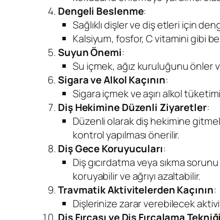
Dengeli Beslenme
:
Sağlıklı dişler ve diş etleri için de
Kalsiyum, fosfor, C vitamini gibi b
Suyun Önemi
:
Su içmek, ağız kuruluğunu önler ve
Sigara ve Alkol Kaçının
:
Sigara içmek ve aşırı alkol tüketimi d
Diş Hekimine Düzenli Ziyaretler
:
Düzenli olarak diş hekimine gitmek,
kontrol yapılması önerilir.
Diş Gece Koruyucuları
:
Diş gıcırdatma veya sıkma sorunu ya
koruyabilir ve ağrıyı azaltabilir.
Travmatik Aktivitelerden Kaçının
:
Dişlerinize zarar verebilecek aktiv
Diş Fırçası ve Diş Fırçalama Tekniğ