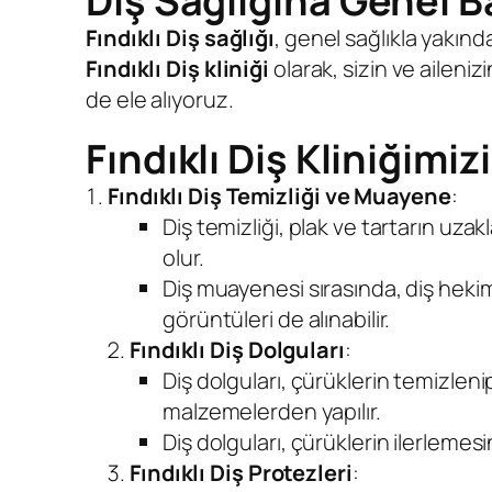
Diş Sağlığına
Genel B
Fındıklı Diş sağlığı
, genel sağlıkla yakınd
Fındıklı Diş kliniği
olarak, sizin ve aileniz
de ele alıyoruz.
Fındıklı Diş Kliniğim
Fındıklı Diş Temizliği ve Muayene
:
Diş temizliği, plak ve tartarın uzak
olur.
Diş muayenesi sırasında, diş hekimi
görüntüleri de alınabilir.
Fındıklı Diş Dolguları
:
Diş dolguları, çürüklerin temizlen
malzemelerden yapılır.
Diş dolguları, çürüklerin ilerlemesin
Fındıklı Diş Protezleri
: