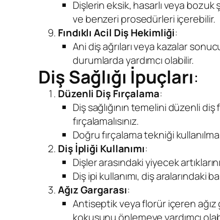
Dişlerin eksik, hasarlı veya bozuk 
ve benzeri prosedürleri içerebilir.
Fındıklı Acil Diş Hekimliği
:
Ani diş ağrıları veya kazalar sonuc
durumlarda yardımcı olabilir.
Diş Sağlığı İpuçları
:
Düzenli Diş Fırçalama
:
Diş sağlığının temelini düzenli diş
fırçalamalısınız.
Doğru fırçalama tekniği kullanılmalıd
Diş İpliği Kullanımı
:
Dişler arasındaki yiyecek artıklarını
Diş ipi kullanımı, diş aralarındaki bak
Ağız Gargarası
:
Antiseptik veya florür içeren ağız 
kokusunu önlemeye yardımcı olabil