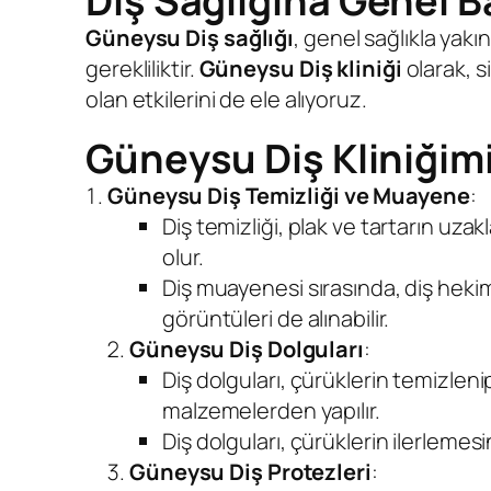
Diş Sağlığına
Genel B
Güneysu Diş sağlığı
, genel sağlıkla yakı
gerekliliktir.
Güneysu Diş kliniği
olarak, s
olan etkilerini de ele alıyoruz.
Güneysu Diş Kliniğim
Güneysu Diş Temizliği ve Muayene
:
Diş temizliği, plak ve tartarın uzak
olur.
Diş muayenesi sırasında, diş hekimi
görüntüleri de alınabilir.
Güneysu Diş Dolguları
:
Diş dolguları, çürüklerin temizlen
malzemelerden yapılır.
Diş dolguları, çürüklerin ilerlemesin
Güneysu Diş Protezleri
: