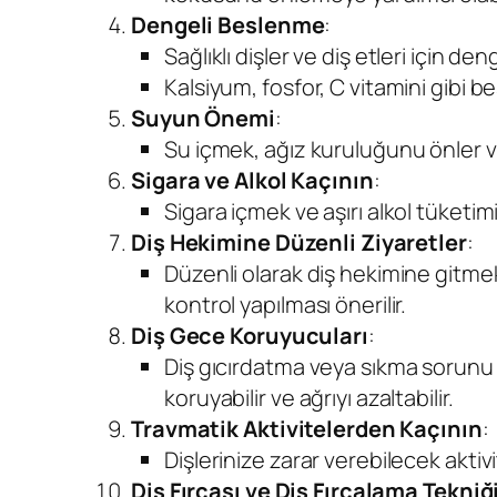
Dengeli Beslenme
:
Sağlıklı dişler ve diş etleri için de
Kalsiyum, fosfor, C vitamini gibi b
Suyun Önemi
:
Su içmek, ağız kuruluğunu önler ve
Sigara ve Alkol Kaçının
:
Sigara içmek ve aşırı alkol tüketimi d
Diş Hekimine Düzenli Ziyaretler
:
Düzenli olarak diş hekimine gitmek,
kontrol yapılması önerilir.
Diş Gece Koruyucuları
:
Diş gıcırdatma veya sıkma sorunu ya
koruyabilir ve ağrıyı azaltabilir.
Travmatik Aktivitelerden Kaçının
:
Dişlerinize zarar verebilecek aktiv
Diş Fırçası ve Diş Fırçalama Tekniğ