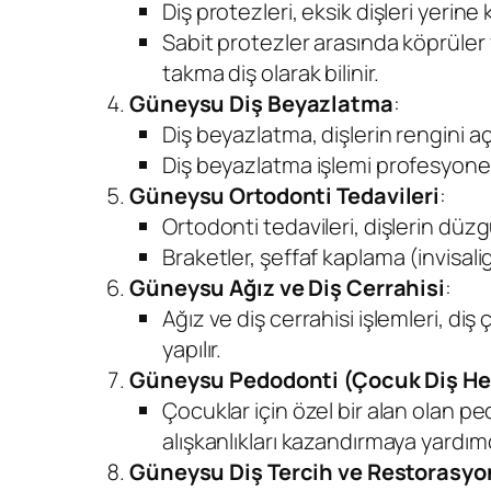
Diş protezleri, eksik dişleri yerine k
Sabit protezler arasında köprüler v
takma diş olarak bilinir.
Güneysu Diş Beyazlatma
:
Diş beyazlatma, dişlerin rengini açm
Diş beyazlatma işlemi profesyonel ol
Güneysu Ortodonti Tedavileri
:
Ortodonti tedavileri, dişlerin düz
Braketler, şeffaf kaplama (invisali
Güneysu Ağız ve Diş Cerrahisi
:
Ağız ve diş cerrahisi işlemleri, di
yapılır.
Güneysu Pedodonti (Çocuk Diş He
Çocuklar için özel bir alan olan p
alışkanlıkları kazandırmaya yardımc
Güneysu Diş Tercih ve Restorasyo