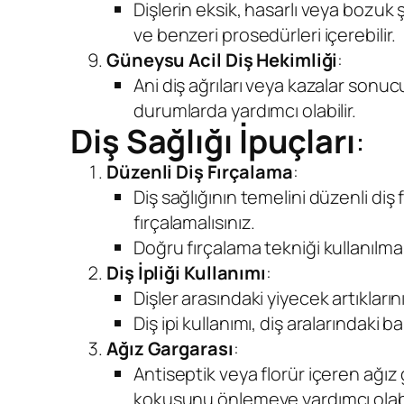
Dişlerin eksik, hasarlı veya bozuk 
ve benzeri prosedürleri içerebilir.
Güneysu Acil Diş Hekimliği
:
Ani diş ağrıları veya kazalar sonuc
durumlarda yardımcı olabilir.
Diş Sağlığı İpuçları
:
Düzenli Diş Fırçalama
:
Diş sağlığının temelini düzenli diş
fırçalamalısınız.
Doğru fırçalama tekniği kullanılmalıd
Diş İpliği Kullanımı
:
Dişler arasındaki yiyecek artıklarını
Diş ipi kullanımı, diş aralarındaki bak
Ağız Gargarası
:
Antiseptik veya florür içeren ağız 
kokusunu önlemeye yardımcı olabil