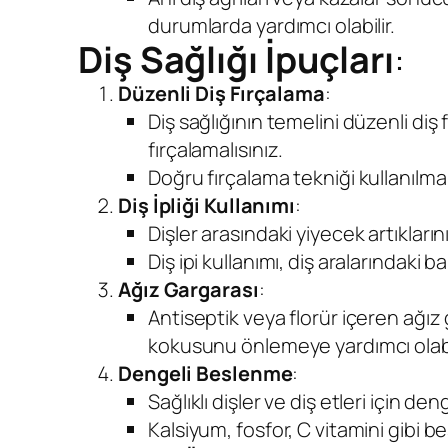
durumlarda yardımcı olabilir.
Diş Sağlığı İpuçları
:
Düzenli Diş Fırçalama
:
Diş sağlığının temelini düzenli diş
fırçalamalısınız.
Doğru fırçalama tekniği kullanılmalıd
Diş İpliği Kullanımı
:
Dişler arasındaki yiyecek artıklarını
Diş ipi kullanımı, diş aralarındaki bak
Ağız Gargarası
:
Antiseptik veya florür içeren ağız 
kokusunu önlemeye yardımcı olabil
Dengeli Beslenme
:
Sağlıklı dişler ve diş etleri için de
Kalsiyum, fosfor, C vitamini gibi b