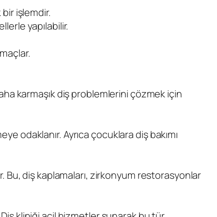
bir işlemdir.
lerle yapılabilir.
amaçlar.
i daha karmaşık diş problemlerini çözmek için
meye odaklanır. Ayrıca çocuklara diş bakımı
lır. Bu, diş kaplamaları, zirkonyum restorasyonlar
Diş kliniği acil hizmetler sunarak bu tür