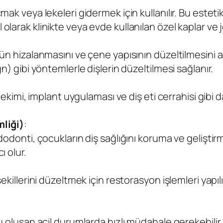
ak veya lekeleri gidermek için kullanılır. Bu estetik 
arak klinikte veya evde kullanılan özel kaplar ve jel
gün hizalanmasını ve çene yapısının düzeltilmesini 
gn) gibi yöntemlerle dişlerin düzeltilmesi sağlanır.
ş çekimi, implant uygulaması ve diş eti cerrahisi gib
liği)
:
edodonti, çocukların diş sağlığını koruma ve geliştir
ı olur.
şekillerini düzeltmek için restorasyon işlemleri yapı
u oluşan acil durumlarda hızlı müdahale gerekebilir. 