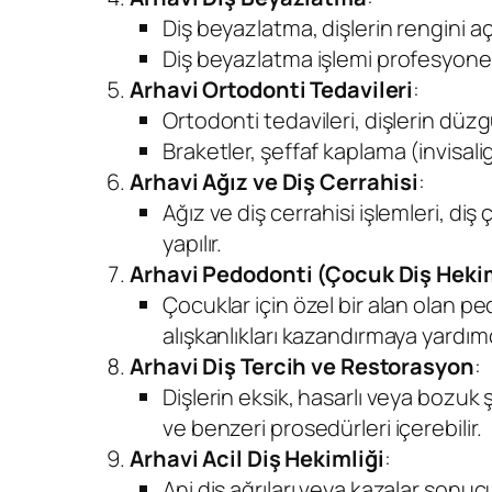
Diş beyazlatma, dişlerin rengini açm
Diş beyazlatma işlemi profesyonel ol
Arhavi Ortodonti Tedavileri
:
Ortodonti tedavileri, dişlerin düz
Braketler, şeffaf kaplama (invisali
Arhavi Ağız ve Diş Cerrahisi
:
Ağız ve diş cerrahisi işlemleri, di
yapılır.
Arhavi Pedodonti (Çocuk Diş Hekim
Çocuklar için özel bir alan olan p
alışkanlıkları kazandırmaya yardımc
Arhavi Diş Tercih ve Restorasyon
:
Dişlerin eksik, hasarlı veya bozuk 
ve benzeri prosedürleri içerebilir.
Arhavi Acil Diş Hekimliği
:
Ani diş ağrıları veya kazalar sonuc