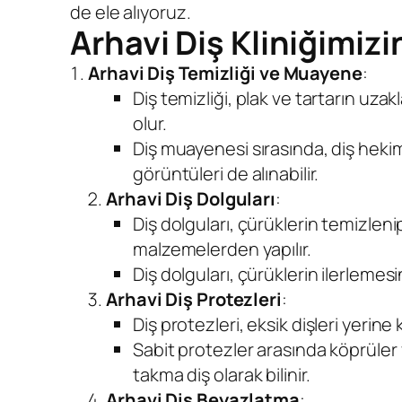
de ele alıyoruz.
Arhavi Diş Kliniğimiz
Arhavi Diş Temizliği ve Muayene
:
Diş temizliği, plak ve tartarın uzak
olur.
Diş muayenesi sırasında, diş hekimi
görüntüleri de alınabilir.
Arhavi Diş Dolguları
:
Diş dolguları, çürüklerin temizlen
malzemelerden yapılır.
Diş dolguları, çürüklerin ilerlemesin
Arhavi Diş Protezleri
:
Diş protezleri, eksik dişleri yerine k
Sabit protezler arasında köprüler v
takma diş olarak bilinir.
Arhavi Diş Beyazlatma
: