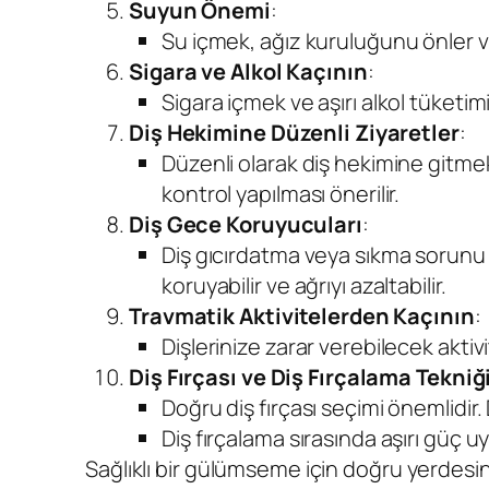
Suyun Önemi
:
Su içmek, ağız kuruluğunu önler ve
Sigara ve Alkol Kaçının
:
Sigara içmek ve aşırı alkol tüketimi d
Diş Hekimine Düzenli Ziyaretler
:
Düzenli olarak diş hekimine gitmek,
kontrol yapılması önerilir.
Diş Gece Koruyucuları
:
Diş gıcırdatma veya sıkma sorunu ya
koruyabilir ve ağrıyı azaltabilir.
Travmatik Aktivitelerden Kaçının
:
Dişlerinize zarar verebilecek aktiv
Diş Fırçası ve Diş Fırçalama Tekniğ
Doğru diş fırçası seçimi önemlidir. 
Diş fırçalama sırasında aşırı güç 
Sağlıklı bir gülümseme için doğru yerdesini