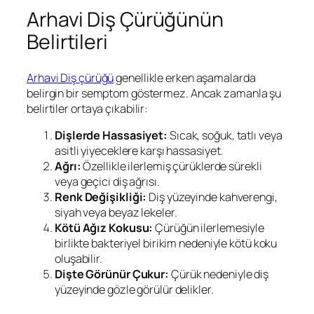
Arhavi Diş Çürüğünün
Belirtileri
Arhavi Diş çürüğü
genellikle erken aşamalarda
belirgin bir semptom göstermez. Ancak zamanla şu
belirtiler ortaya çıkabilir:
Dişlerde Hassasiyet:
Sıcak, soğuk, tatlı veya
asitli yiyeceklere karşı hassasiyet.
Ağrı:
Özellikle ilerlemiş çürüklerde sürekli
veya geçici diş ağrısı.
Renk Değişikliği:
Diş yüzeyinde kahverengi,
siyah veya beyaz lekeler.
Kötü Ağız Kokusu:
Çürüğün ilerlemesiyle
birlikte bakteriyel birikim nedeniyle kötü koku
oluşabilir.
Dişte Görünür Çukur:
Çürük nedeniyle diş
yüzeyinde gözle görülür delikler.