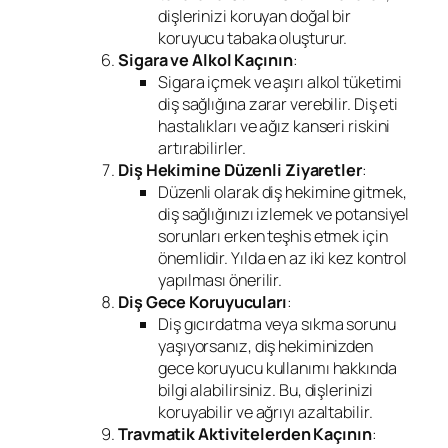
dişlerinizi koruyan doğal bir
koruyucu tabaka oluşturur.
Sigara ve Alkol Kaçının
:
Sigara içmek ve aşırı alkol tüketimi
diş sağlığına zarar verebilir. Diş eti
hastalıkları ve ağız kanseri riskini
artırabilirler.
Diş Hekimine Düzenli Ziyaretler
:
Düzenli olarak diş hekimine gitmek,
diş sağlığınızı izlemek ve potansiyel
sorunları erken teşhis etmek için
önemlidir. Yılda en az iki kez kontrol
yapılması önerilir.
Diş Gece Koruyucuları
:
Diş gıcırdatma veya sıkma sorunu
yaşıyorsanız, diş hekiminizden
gece koruyucu kullanımı hakkında
bilgi alabilirsiniz. Bu, dişlerinizi
koruyabilir ve ağrıyı azaltabilir.
Travmatik Aktivitelerden Kaçının
: