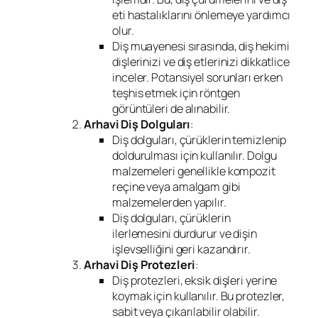
eti hastalıklarını önlemeye yardımcı
olur.
Diş muayenesi sırasında, diş hekimi
dişlerinizi ve diş etlerinizi dikkatlice
inceler. Potansiyel sorunları erken
teşhis etmek için röntgen
görüntüleri de alınabilir.
Arhavi Diş Dolguları
:
Diş dolguları, çürüklerin temizlenip
doldurulması için kullanılır. Dolgu
malzemeleri genellikle kompozit
reçine veya amalgam gibi
malzemelerden yapılır.
Diş dolguları, çürüklerin
ilerlemesini durdurur ve dişin
işlevselliğini geri kazandırır.
Arhavi Diş Protezleri
:
Diş protezleri, eksik dişleri yerine
koymak için kullanılır. Bu protezler,
sabit veya çıkarılabilir olabilir.