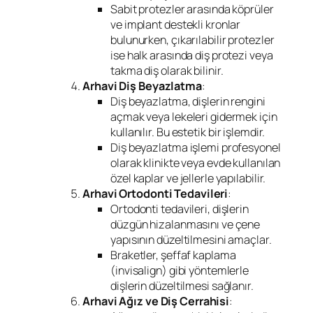
Sabit protezler arasında köprüler
ve implant destekli kronlar
bulunurken, çıkarılabilir protezler
ise halk arasında diş protezi veya
takma diş olarak bilinir.
Arhavi Diş Beyazlatma
:
Diş beyazlatma, dişlerin rengini
açmak veya lekeleri gidermek için
kullanılır. Bu estetik bir işlemdir.
Diş beyazlatma işlemi profesyonel
olarak klinikte veya evde kullanılan
özel kaplar ve jellerle yapılabilir.
Arhavi Ortodonti Tedavileri
:
Ortodonti tedavileri, dişlerin
düzgün hizalanmasını ve çene
yapısının düzeltilmesini amaçlar.
Braketler, şeffaf kaplama
(invisalign) gibi yöntemlerle
dişlerin düzeltilmesi sağlanır.
Arhavi Ağız ve Diş Cerrahisi
: