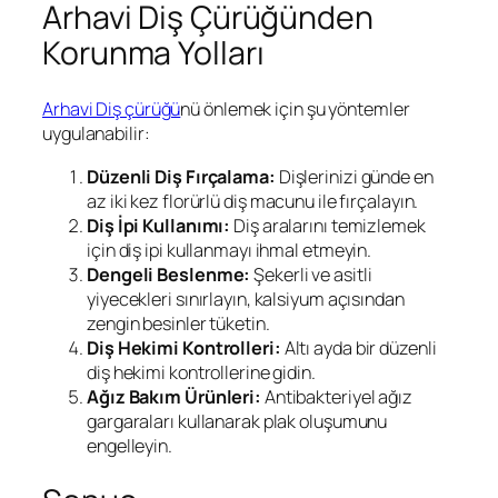
Arhavi Diş Çürüğünden
Korunma Yolları
Arhavi Diş çürüğü
nü önlemek için şu yöntemler
uygulanabilir:
Düzenli Diş Fırçalama:
Dişlerinizi günde en
az iki kez florürlü diş macunu ile fırçalayın.
Diş İpi Kullanımı:
Diş aralarını temizlemek
için diş ipi kullanmayı ihmal etmeyin.
Dengeli Beslenme:
Şekerli ve asitli
yiyecekleri sınırlayın, kalsiyum açısından
zengin besinler tüketin.
Diş Hekimi Kontrolleri:
Altı ayda bir düzenli
diş hekimi kontrollerine gidin.
Ağız Bakım Ürünleri:
Antibakteriyel ağız
gargaraları kullanarak plak oluşumunu
engelleyin.