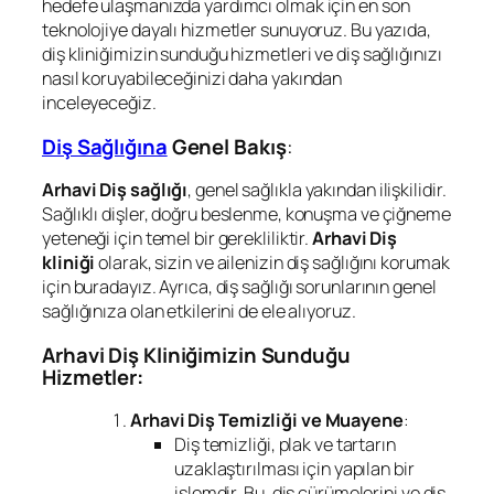
hedefe ulaşmanızda yardımcı olmak için en son
teknolojiye dayalı hizmetler sunuyoruz. Bu yazıda,
diş kliniğimizin sunduğu hizmetleri ve diş sağlığınızı
nasıl koruyabileceğinizi daha yakından
inceleyeceğiz.
Diş Sağlığına
Genel Bakış
:
Arhavi Diş sağlığı
, genel sağlıkla yakından ilişkilidir.
Sağlıklı dişler, doğru beslenme, konuşma ve çiğneme
yeteneği için temel bir gerekliliktir.
Arhavi Diş
kliniği
olarak, sizin ve ailenizin diş sağlığını korumak
için buradayız. Ayrıca, diş sağlığı sorunlarının genel
sağlığınıza olan etkilerini de ele alıyoruz.
Arhavi Diş Kliniğimizin Sunduğu
Hizmetler:
Arhavi Diş Temizliği ve Muayene
:
Diş temizliği, plak ve tartarın
uzaklaştırılması için yapılan bir
işlemdir. Bu, diş çürümelerini ve diş