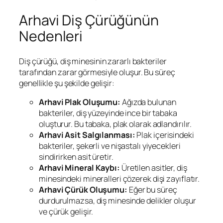
Arhavi Diş Çürüğünün
Nedenleri
Diş çürüğü, diş minesinin zararlı bakteriler
tarafından zarar görmesiyle oluşur. Bu süreç
genellikle şu şekilde gelişir:
Arhavi
Plak Oluşumu:
Ağızda bulunan
bakteriler, diş yüzeyinde ince bir tabaka
oluşturur. Bu tabaka, plak olarak adlandırılır.
Arhavi
Asit Salgılanması:
Plak içerisindeki
bakteriler, şekerli ve nişastalı yiyecekleri
sindirirken asit üretir.
Arhavi
Mineral Kaybı:
Üretilen asitler, diş
minesindeki mineralleri çözerek dişi zayıflatır.
Arhavi
Çürük Oluşumu:
Eğer bu süreç
durdurulmazsa, diş minesinde delikler oluşur
ve çürük gelişir.