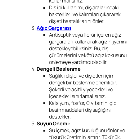
kullanmalısınız.
Diş ipi kullanımı, diş aralarındaki
bakterileri ve kalıntıları çıkararak
diş eti hastalıklarını önler.
Ağız Gargarası
:
Antiseptik veya florür içeren ağız
gargaraları kullanarak ağız hijyenini
destekleyebilirsiniz. Bu, diş
çürümelerini ve kötü ağız kokusunu
önlemeye yardımcı olabilir.
Dengeli Beslenme
:
Sağlıklı dişler ve diş etleri için
dengeli bir beslenme önemlidir.
Şekerli ve asitli yiyecekleri ve
içecekleri sınırlamalısınız.
Kalsiyum, fosfor, C vitamini gibi
besin maddeleri diş sağlığını
destekler.
Suyun Önemi
:
Su içmek, ağız kuruluğunu önler ve
tükürük üretimini artırır. Tükürük,