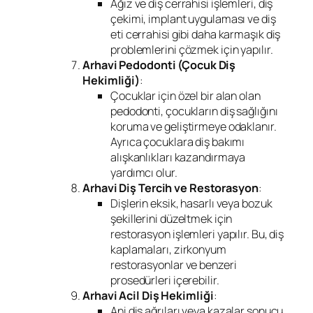
Ağız ve diş cerrahisi işlemleri, diş
çekimi, implant uygulaması ve diş
eti cerrahisi gibi daha karmaşık diş
problemlerini çözmek için yapılır.
Arhavi Pedodonti (Çocuk Diş
Hekimliği)
:
Çocuklar için özel bir alan olan
pedodonti, çocukların diş sağlığını
koruma ve geliştirmeye odaklanır.
Ayrıca çocuklara diş bakımı
alışkanlıkları kazandırmaya
yardımcı olur.
Arhavi Diş Tercih ve Restorasyon
:
Dişlerin eksik, hasarlı veya bozuk
şekillerini düzeltmek için
restorasyon işlemleri yapılır. Bu, diş
kaplamaları, zirkonyum
restorasyonlar ve benzeri
prosedürleri içerebilir.
Arhavi Acil Diş Hekimliği
:
Ani diş ağrıları veya kazalar sonucu