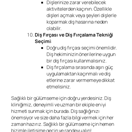
Dişlerinize zarar verebilecek
aktivitelerden kaçının. Özellikle
dişleri açmak veya şeyleri dişlerle
koparmak diş hasarına neden
olabilir.
Diş Fırçası ve Diş Fırçalama Tekniği
Seçimi
:
Doğru diş fırçası seçimi önemlidir.
Diş hekiminizin önerilerine uygun
bir diş fırçası kullanmalısınız.
Diş fırçalama sırasında aşırı güç
uygulamaktan kaçınmalı ve diş
etlerine zarar vermemeye dikkat
etmelisiniz.
Sağlıklı bir gülümseme için doğru yerdesiniz. Diş
kliniğimiz, deneyimli ve uzman bir ekiple en iyi
hizmeti sunmak için burada. Diş sağlığınızı
önemsiyor ve size daha fazla bilgi vermek için her
zaman hazırız. Sağlıklı bir gülümseme için hemen
bizimle iletişime geçin ve randevu alın!