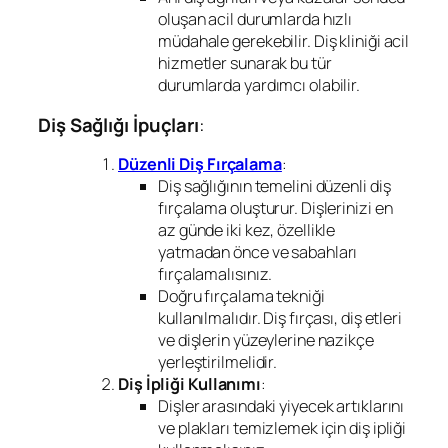
oluşan acil durumlarda hızlı
müdahale gerekebilir. Diş kliniği acil
hizmetler sunarak bu tür
durumlarda yardımcı olabilir.
Diş Sağlığı İpuçları
:
Düzenli Diş Fırçalama
:
Diş sağlığının temelini düzenli diş
fırçalama oluşturur. Dişlerinizi en
az günde iki kez, özellikle
yatmadan önce ve sabahları
fırçalamalısınız.
Doğru fırçalama tekniği
kullanılmalıdır. Diş fırçası, diş etleri
ve dişlerin yüzeylerine nazikçe
yerleştirilmelidir.
Diş İpliği Kullanımı
:
Dişler arasındaki yiyecek artıklarını
ve plakları temizlemek için diş ipliği