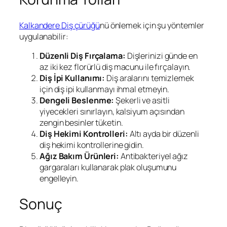
Kalkandere Diş çürüğü
nü önlemek için şu yöntemler
uygulanabilir:
Düzenli Diş Fırçalama:
Dişlerinizi günde en
az iki kez florürlü diş macunu ile fırçalayın.
Diş İpi Kullanımı:
Diş aralarını temizlemek
için diş ipi kullanmayı ihmal etmeyin.
Dengeli Beslenme:
Şekerli ve asitli
yiyecekleri sınırlayın, kalsiyum açısından
zengin besinler tüketin.
Diş Hekimi Kontrolleri:
Altı ayda bir düzenli
diş hekimi kontrollerine gidin.
Ağız Bakım Ürünleri:
Antibakteriyel ağız
gargaraları kullanarak plak oluşumunu
engelleyin.
Sonuç