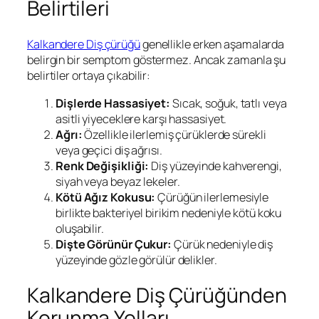
Belirtileri
Kalkandere Diş çürüğü
genellikle erken aşamalarda
belirgin bir semptom göstermez. Ancak zamanla şu
belirtiler ortaya çıkabilir:
Dişlerde Hassasiyet:
Sıcak, soğuk, tatlı veya
asitli yiyeceklere karşı hassasiyet.
Ağrı:
Özellikle ilerlemiş çürüklerde sürekli
veya geçici diş ağrısı.
Renk Değişikliği:
Diş yüzeyinde kahverengi,
siyah veya beyaz lekeler.
Kötü Ağız Kokusu:
Çürüğün ilerlemesiyle
birlikte bakteriyel birikim nedeniyle kötü koku
oluşabilir.
Dişte Görünür Çukur:
Çürük nedeniyle diş
yüzeyinde gözle görülür delikler.
Kalkandere Diş Çürüğünden
Korunma Yolları