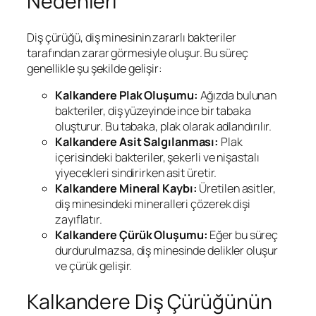
Nedenleri
Diş çürüğü, diş minesinin zararlı bakteriler
tarafından zarar görmesiyle oluşur. Bu süreç
genellikle şu şekilde gelişir:
Kalkandere
Plak Oluşumu:
Ağızda bulunan
bakteriler, diş yüzeyinde ince bir tabaka
oluşturur. Bu tabaka, plak olarak adlandırılır.
Kalkandere
Asit Salgılanması:
Plak
içerisindeki bakteriler, şekerli ve nişastalı
yiyecekleri sindirirken asit üretir.
Kalkandere
Mineral Kaybı:
Üretilen asitler,
diş minesindeki mineralleri çözerek dişi
zayıflatır.
Kalkandere
Çürük Oluşumu:
Eğer bu süreç
durdurulmazsa, diş minesinde delikler oluşur
ve çürük gelişir.
Kalkandere Diş Çürüğünün