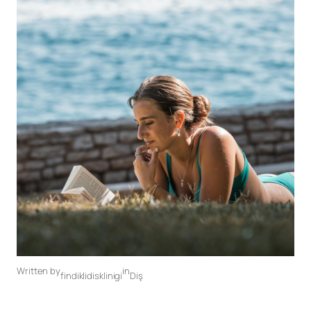
Written by
in
findiklidisklinigi
Diş