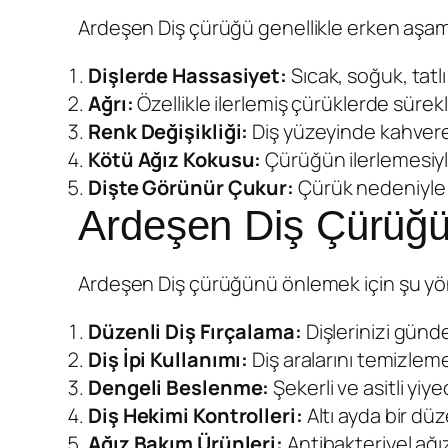
Ardeşen Diş çürüğü
genellikle erken aşam
Dişlerde Hassasiyet:
Sıcak, soğuk, tatlı
Ağrı:
Özellikle ilerlemiş çürüklerde sürekli
Renk Değişikliği:
Diş yüzeyinde kahveren
Kötü Ağız Kokusu:
Çürüğün ilerlemesiyle
Dişte Görünür Çukur:
Çürük nedeniyle d
Ardeşen Diş Çürüğü
Ardeşen Diş çürüğü
nü önlemek için şu yö
Düzenli Diş Fırçalama:
Dişlerinizi günde
Diş İpi Kullanımı:
Diş aralarını temizleme
Dengeli Beslenme:
Şekerli ve asitli yiy
Diş Hekimi Kontrolleri:
Altı ayda bir düz
Ağız Bakım Ürünleri:
Antibakteriyel ağı