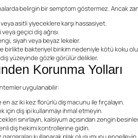
alarda belirgin bir semptom göstermez. Ancak zamanl
 veya asitli yiyeceklere karşı hassasiyet.
 veya geçici diş ağrısı.
gi, siyah veya beyaz lekeler.
 birlikte bakteriyel birikim nedeniyle kötü koku oluş
iş yüzeyinde gözle görülür delikler.
nden Korunma Yolları
ntemler uygulanabilir:
 en az iki kez florürlü diş macunu ile fırçalayın.
k için diş ipi kullanmayı ihmal etmeyin.
ecekleri sınırlayın, kalsiyum açısından zengin besinle
enli diş hekimi kontrollerine gidin.
z gargaraları kullanarak plak oluşumunu engelleyin.