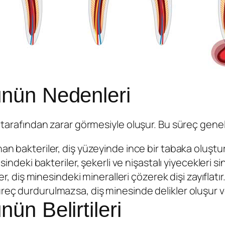
nün Nedenleri
 tarafından zarar görmesiyle oluşur. Bu süreç genelli
n bakteriler, diş yüzeyinde ince bir tabaka oluşturur
sindeki bakteriler, şekerli ve nişastalı yiyecekleri sin
er, diş minesindeki mineralleri çözerek dişi zayıflatır
eç durdurulmazsa, diş minesinde delikler oluşur ve
ün Belirtileri