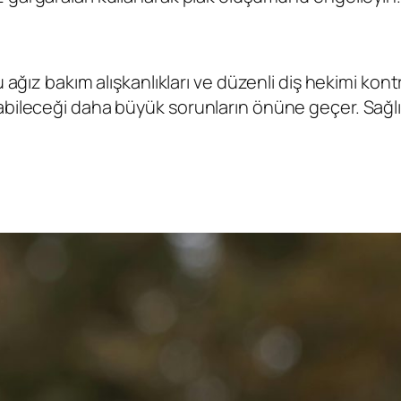
ğız bakım alışkanlıkları ve düzenli diş hekimi kontroll
leceği daha büyük sorunların önüne geçer. Sağlıklı d