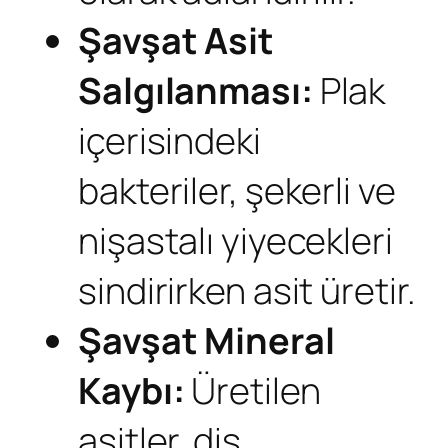
Şavşat
Asit
Salgılanması:
Plak
içerisindeki
bakteriler, şekerli ve
nişastalı yiyecekleri
sindirirken asit üretir.
Şavşat
Mineral
Kaybı:
Üretilen
asitler, diş