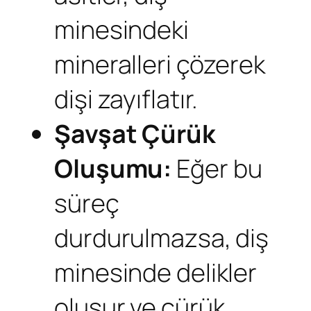
minesindeki
mineralleri çözerek
dişi zayıflatır.
Şavşat
Çürük
Oluşumu:
Eğer bu
süreç
durdurulmazsa, diş
minesinde delikler
oluşur ve çürük