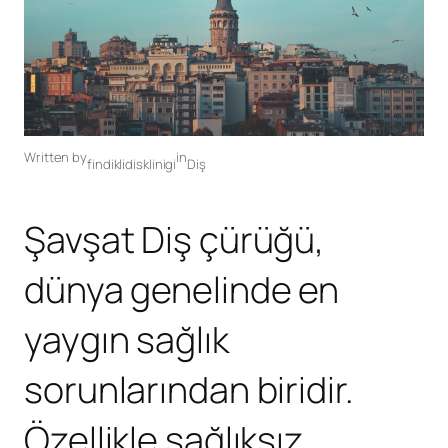
Written by
in
findiklidisklinigi
Diş
Şavşat Diş çürüğü,
dünya genelinde en
yaygın sağlık
sorunlarından biridir.
Özellikle sağlıksız