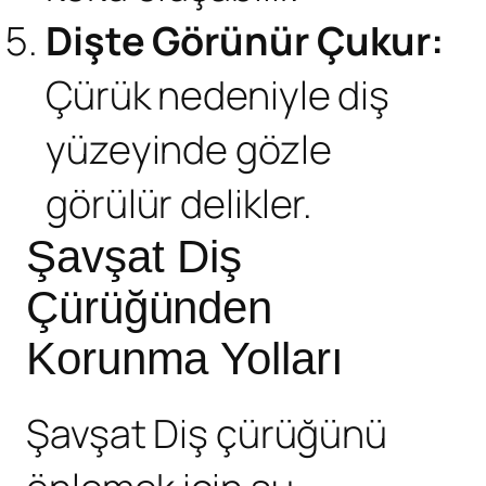
Dişte Görünür Çukur:
Çürük nedeniyle diş
yüzeyinde gözle
görülür delikler.
Şavşat Diş
Çürüğünden
Korunma Yolları
Şavşat Diş çürüğü
nü