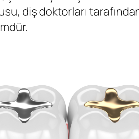
usu, diş doktorları tarafında
ümdür.