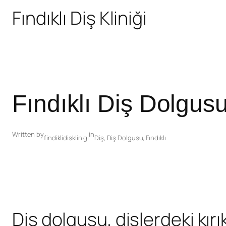
Fındıklı Diş Kliniği
Fındıklı Diş Dolgus
Written by
in
findiklidisklinigi
Diş
,
Diş Dolgusu
,
Fındıklı
Diş dolgusu, dişlerdeki kırı