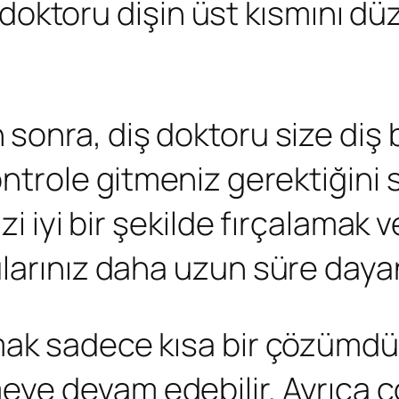
iş doktoru dişin üst kısmını d
sonra, diş doktoru size diş 
ntrole gitmeniz gerektiğini s
zi iyi bir şekilde fırçalamak v
larınız daha uzun süre daya
k sadece kısa bir çözümdür, 
ye devam edebilir. Ayrıca ço