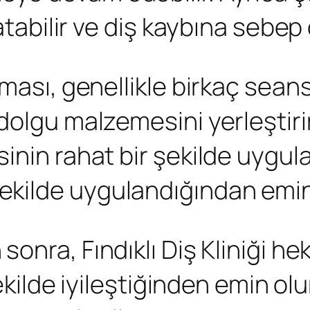
atabilir ve diş kaybına sebep o
ası, genellikle birkaç seans 
dolgu malzemesini yerleştiri
inin rahat bir şekilde uygul
kilde uygulandığından emin 
onra, Fındıklı Diş Kliniği he
şekilde iyileştiğinden emin ol