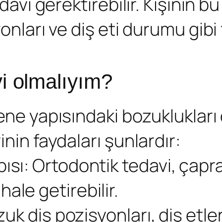
davi gerektirebilir. Kişinin bu
onları ve diş eti durumu gibi 
i olmalıyım?
ene yapısındaki bozuklukları 
inin faydaları şunlardır:
sı: Ortodontik tedavi, çapraş
ale getirebilir.
zuk diş pozisyonları, diş etler