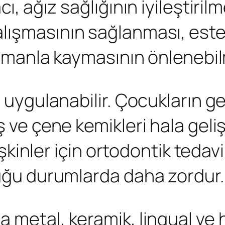
cı, ağız sağlığının iyileştiril
alışmasının sağlanması, es
 zamanla kaymasının önlenebil
n uygulanabilir. Çocukların g
iş ve çene kemikleri hala g
tişkinler için ortodontik tedav
duğu durumlarda daha zordur.
 metal, keramik, lingual ve h