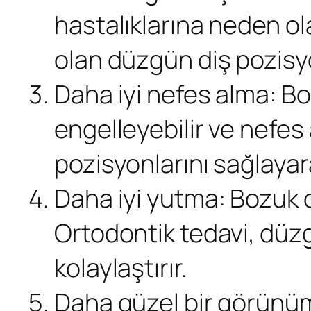
hastalıklarına neden olab
olan düzgün diş pozisyo
Daha iyi nefes alma: Bo
engelleyebilir ve nefes 
pozisyonlarını sağlayara
Daha iyi yutma: Bozuk di
Ortodontik tedavi, düzg
kolaylaştırır.
Daha güzel bir görünüm: