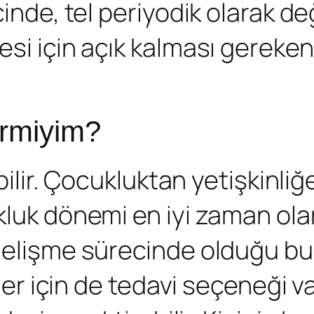
inde, tel periyodik olarak deği
si için açık kalması gereken 
lirmiyim?
labilir. Çocukluktan yetişkinl
luk dönemi en iyi zaman olar
 gelişme sürecinde olduğu 
inler için de tedavi seçeneği