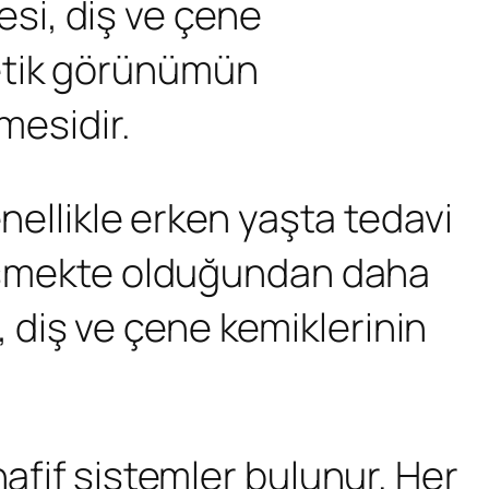
mesi, diş ve çene
tetik görünümün
mesidir.
enellikle erken yaşta tedavi
elişmekte olduğundan daha
i, diş ve çene kemiklerinin
afif sistemler bulunur. Her