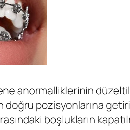
ne anormalliklerinin düzeltil
rin doğru pozisyonlarına getir
arasındaki boşlukların kapatıl