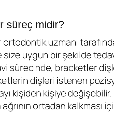
bir süreç midir?
ir ortodontik uzmanı tarafında
inde size uygun bir şekilde te
i sürecinde, bracketler dişler
cketlerin dişleri istenen pozi
yı kişiden kişiye değişebilir. 
eya ağrının ortadan kalkması i