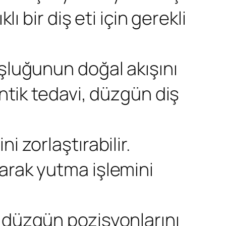
ı bir diş eti için gerekli
oşluğunun doğal akışını
ontik tedavi, düzgün diş
i zorlaştırabilir.
arak yutma işlemini
n düzgün pozisyonlarını