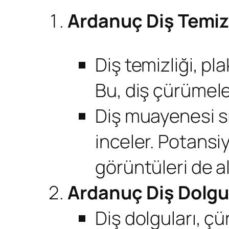
Ardanuç Diş Temiz
Diş temizliği, pla
Bu, diş çürümeler
Diş muayenesi sır
inceler. Potansi
görüntüleri de alı
Ardanuç Diş Dolgu
Diş dolguları, çü