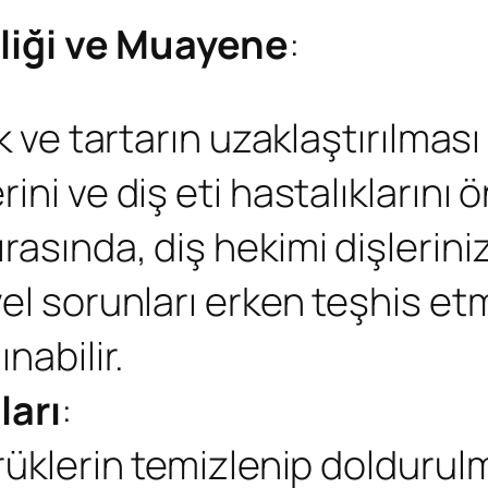
liği ve Muayene
:
k ve tartarın uzaklaştırılması 
ini ve diş eti hastalıklarını
asında, diş hekimi dişlerinizi
yel sorunları erken teşhis et
nabilir.
ları
:
rüklerin temizlenip doldurulma