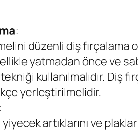
ama
:
melini düzenli diş fırçalama o
zellikle yatmadan önce ve sab
kniği kullanılmalıdır. Diş fırç
çe yerleştirilmelidir.
:
yiyecek artıklarını ve plaklar