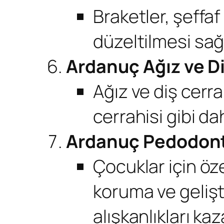
Braketler, şeffaf
düzeltilmesi sağl
Ardanuç Ağız ve Di
Ağız ve diş cerra
cerrahisi gibi da
Ardanuç Pedodonti
Çocuklar için öze
koruma ve gelişt
alışkanlıkları ka