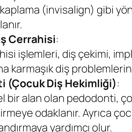
 kaplama (invisalign) gibi yö
anır.
ş Cerrahisi
:
hisi işlemleri, diş çekimi, im
ha karmaşık diş problemlerini
 (Çocuk Diş Hekimliği)
:
l bir alan olan pedodonti, ço
irmeye odaklanır. Ayrıca çoc
zandırmaya yardımcı olur.