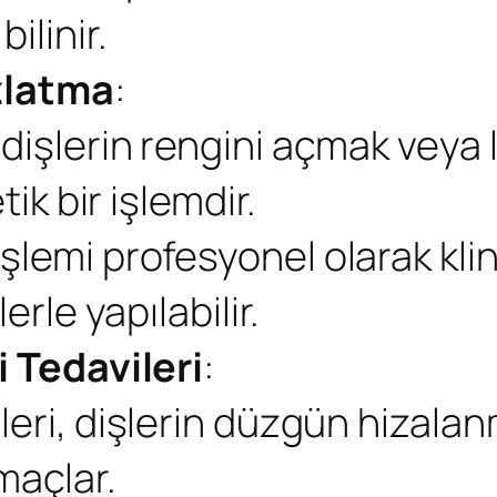
ilinir.
zlatma
:
dişlerin rengini açmak veya l
tik bir işlemdir.
şlemi profesyonel olarak klin
erle yapılabilir.
 Tedavileri
:
leri, dişlerin düzgün hizalan
maçlar.