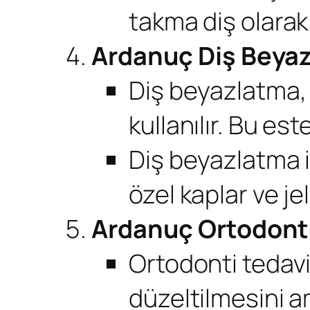
takma diş olarak b
Ardanuç Diş Beya
Diş beyazlatma, 
kullanılır. Bu este
Diş beyazlatma i
özel kaplar ve jell
Ardanuç Ortodonti
Ortodonti tedavi
düzeltilmesini a