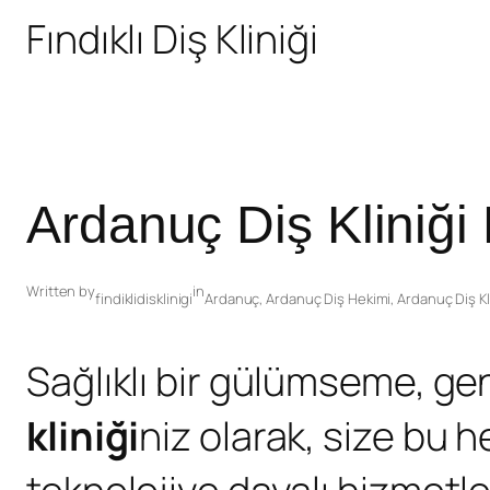
Fındıklı Diş Kliniği
Ardanuç Diş Kliniği 
Written by
in
findiklidisklinigi
Ardanuç
,
Ardanuç Diş Hekimi
,
Ardanuç Diş Kl
Sağlıklı bir gülümseme, gen
kliniği
niz olarak, size bu 