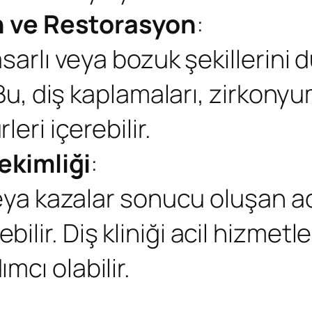
h ve Restorasyon
:
asarlı veya bozuk şekillerini
. Bu, diş kaplamaları, zirkon
eri içerebilir.
ekimliği
:
veya kazalar sonucu oluşan ac
lir. Diş kliniği acil hizmetl
mcı olabilir.