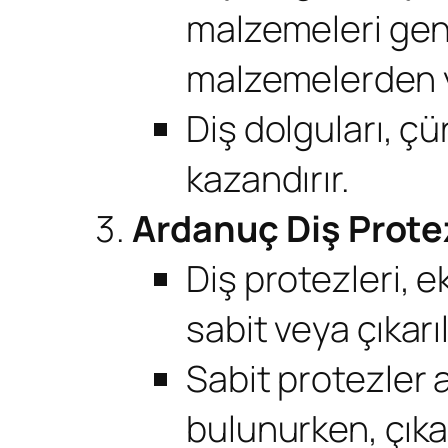
malzemeleri gen
malzemelerden ya
Diş dolguları, çü
kazandırır.
Ardanuç Diş Protez
Diş protezleri, ek
sabit veya çıkarıla
Sabit protezler 
bulunurken, çıkar