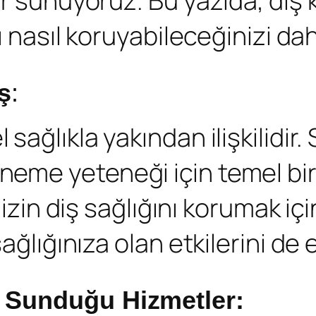
er sunuyoruz. Bu yazıda, diş 
zı nasıl koruyabileceğinizi d
ş
:
l sağlıkla yakından ilişkilidir. 
me yeteneği için temel bir g
nizin diş sağlığını korumak iç
ağlığınıza olan etkilerini de e
n Sunduğu Hizmetler: