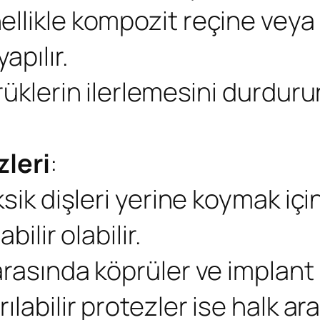
ellikle kompozit reçine veya
pılır.
rüklerin ilerlemesini durdurur 
leri
:
sik dişleri yerine koymak için 
bilir olabilir.
arasında köprüler ve implant 
ılabilir protezler ise halk a