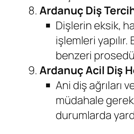
Ardanuç Diş Terci
Dişlerin eksik, h
işlemleri yapılır
benzeri prosedürl
Ardanuç Acil Diş H
Ani diş ağrıları 
müdahale gerekebi
durumlarda yardı