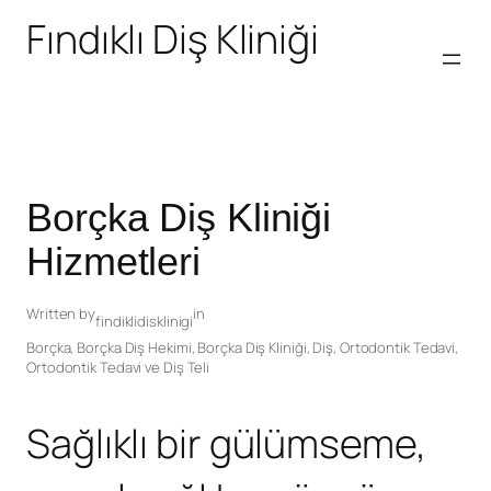
Fındıklı Diş Kliniği
Borçka Diş Kliniği
Hizmetleri
Written by
in
findiklidisklinigi
Borçka
, 
Borçka Diş Hekimi
, 
Borçka Diş Kliniği
, 
Diş
, 
Ortodontik Tedavi
, 
Ortodontik Tedavi ve Diş Teli
Sağlıklı bir gülümseme,